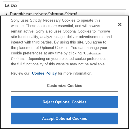
LA-EA5
Disponible avec une bague d'adaptation d'objectif.
Le mode SteadyShot n'est pas pris en charge.
Sony uses Strictly Necessary Cookies to operate this
Le son de fonctionnement du diaphragme est enregistré à l'aide du microphone
website. These cookies are essential, and will always
interne.
remain active. Sony also uses Optional Cookies to improve
La zone de mise au point ne peut pas être sélectionnée de manière arbitraire.
site functionality, analyze usage, deliver advertisements and
La fonction de mise au point automatique [AF-S (AF simple)] peut être utilisée.
(orig. : La fonction de mise au point automatique [AF-S (AF simple)] peut être
interact with third parties. By using this site, you agree to
utilisée.* En cas d'installation d'un objectif à monture A, la mise au point automatique
the placement of Optional Cookies. You can manage your
s'avère plus lente qu'avec un objectif à monture E. Comptez entre 2 et 7 secondes
cookie preferences at any time by clicking
"Customize
pour effectuer cette opération (sur base de l'étalon de mesure appliqué par Sony). La
Cookies."
Depending on your selected cookie preferences,
durée peut varier en fonction du sujet photographié et de la luminosité de
the full functionality of this website may not be available.
l'environnement de prise de vue.* La mise au point automatique ne fonctionne pas
lors de l'enregistrement de films.
Review our
Cookie Policy
for more information.
Customize Cookies
Reject Optional Cookies
Terms of Use
Contact Us
Copyright 2026 Sony Corporation
Accept Optional Cookies