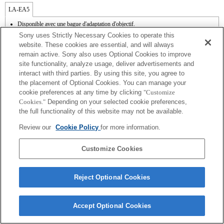
LA-EA5
Disponible avec une bague d'adaptation d'objectif.
Le son de fonctionnement du diaphragme est enregistré à l'aide du microphone
Sony uses Strictly Necessary Cookies to operate this
interne.
website. These cookies are essential, and will always
Outside the A (Aperture priority), S (Shutter priority), and M (Manual) modes, the
remain active. Sony also uses Optional Cookies to improve
shutter speed and the aperture can not be adjusted during the movie recording.
site functionality, analyze usage, deliver advertisements and
La fonction [Comp. objectif ] (Compensation de l'objectif) n'est pas opérationnelle.
Si vous fixez l'objectif à monture A à l'aide de l'adaptateur, la fonction d'aide à la mise
interact with third parties. By using this site, you agree to
au point manuelle ne fonctionne pas automatiquement lorsque vous tournez la bague
the placement of Optional Cookies. You can manage your
de mise au point. Vous pouvez agrandir l'image en sélectionnant la fonction [Loupe
cookie preferences at any time by clicking
"Customize
mise pt] ou [Aide MF] sur n'importe quelle touche de "Réglag. touche perso".
Cookies."
Depending on your selected cookie preferences,
L'obturateur tactile ne fonctionne pas.
the full functionality of this website may not be available.
La fonction SteadyShot n’est pas opérationnelle lorsque SteadyShot est réglé sur
[Standard].
Review our
Cookie Policy
for more information.
Customize Cookies
Reject Optional Cookies
Terms of Use
Contact Us
Copyright 2026 Sony Corporation
Accept Optional Cookies