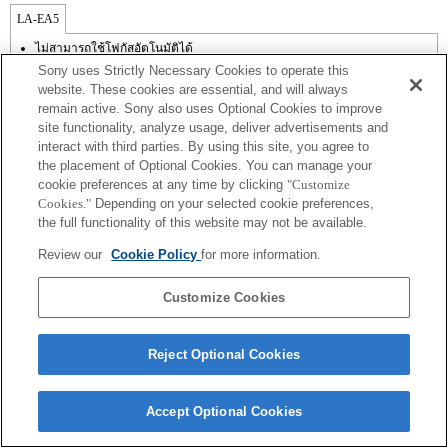
LA-EA5
ไม่สามารถใช้โฟกัสอัตโนมัติได้
มีใช้งานพร้อมอะแดปเตอร์เมาส์
Sony uses Strictly Necessary Cookies to operate this
ไม่รองรับ SteadyShot
website. These cookies are essential, and will always
เสียงการทำงานของไดอะเฟรมจะถูกบันทึกด้วยไมโครโฟนภายใน
remain active. Sony also uses Optional Cookies to improve
ฟังก์ชันการสร้างสรรค์ภาพถ่ายไม่ทำงาน
site functionality, analyze usage, deliver advertisements and
นอกเหนือจากโหมด A (กำหนดค่าช่องรับแสง), S (กำหนดความเร็วชัตเตอร์),
และ M (แมนนวล) แล้ว คุณไม่สามารถปรับช่องรับแสงในระหว่างการบันทึกภาพ
interact with third parties. By using this site, you agree to
เคลื่อนไหวได้
the placement of Optional Cookies. You can manage your
ฟังก์ชัน [Lens Comp] (การชดเชยเลนส์) ไม่ทำงาน
cookie preferences at any time by clicking
"Customize
ถ้าคุณติดตั้ง [เลนส์ A-mount] โดยใช้อะแดปเตอร์เมาส์, ฟังก์ชัน assist MF จะไม่
Cookies."
Depending on your selected cookie preferences,
ทำงานโดยอัตโนมัติเมื่อคุณหมุนวงแหวนปรับโฟกัส คุณสามารถขยายภาพด้วย
the full functionality of this website may not be available.
การเลือกฟังก์ชัน [การขยายโฟกัส] หรือ [assist MF] ให้กับปุ่มใด ๆ ใน "การตั้งค่า
ปุ่มแบบกำหนดเอง"
Review our
Cookie Policy
for more information.
Customize Cookies
Reject Optional Cookies
Terms of Use
Contact Us
Copyright 2026 Sony Corporation
Accept Optional Cookies