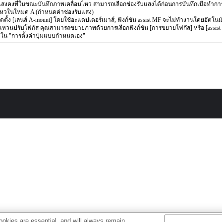
แสงคงที่ในขณะบันทึกภาพเคลื่อนไหว สามารถเลือกช่องรับแสงได้ก่อนการบันทึกเมื่อทำก
นไหวในโหมด A (กำหนดค่าช่องรับแสง)
ิดตั้ง [เลนส์ A-mount] โดยใช้อะแดปเตอร์เมาส์, ฟังก์ชัน assist MF จะไม่ทำงานโดยอัตโนมัต
หวนปรับโฟกัส คุณสามารถขยายภาพด้วยการเลือกฟังก์ชัน [การขยายโฟกัส] หรือ [assist 
ๆ ใน "การตั้งค่าปุ่มแบบกำหนดเอง"
okies are essential, and will always remain