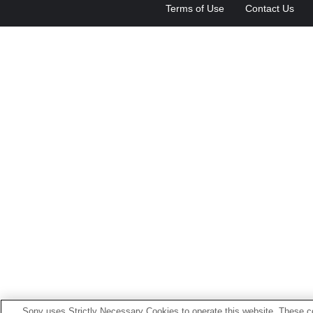
Terms of Use
Contact Us
Sony uses Strictly Necessary Cookies to operate this website. These co