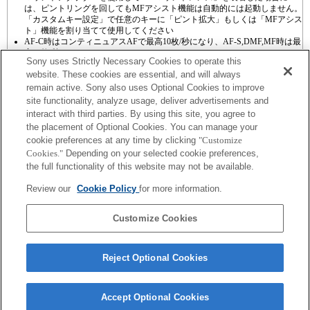
は、ピントリングを回してもMFアシスト機能は自動的には起動しません。
「カスタムキー設定」で任意のキーに「ピント拡大」もしくは「MFアシス
ト」機能を割り当てて使用してください
AF-C時はコンティニュアスAFで最高10枚/秒になり、AF-S,DMF,MF時は最
高20枚/秒になります。
Sony uses Strictly Necessary Cookies to operate this
website. These cookies are essential, and will always
remain active. Sony also uses Optional Cookies to improve
site functionality, analyze usage, deliver advertisements and
interact with third parties. By using this site, you agree to
the placement of Optional Cookies. You can manage your
プレスリリース
cookie preferences at any time by clicking
"Customize
Cookies."
Depending on your selected cookie preferences,
ご利用条件
the full functionality of this website may not be available.
環境情報
Review our
Cookie Policy
for more information.
プライバシーポリシー
Customize Cookies
クッキーポリシー
Reject Optional Cookies
Sony Corporation, Sony Marketing Inc.
Accept Optional Cookies