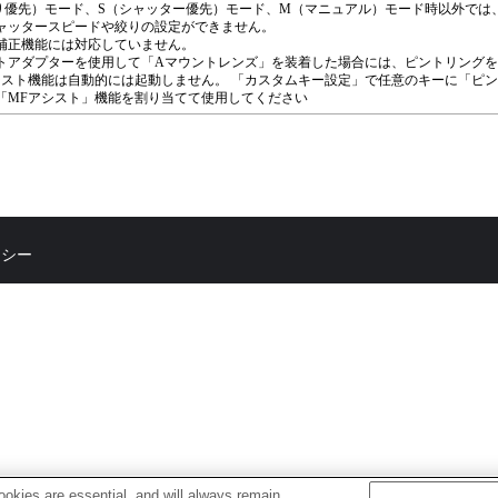
り優先）モード、S（シャッター優先）モード、M（マニュアル）モード時以外では
ャッタースピードや絞りの設定ができません。
補正機能には対応していません。
トアダプターを使用して「Aマウントレンズ」を装着した場合には、ピントリング
シスト機能は自動的には起動しません。 「カスタムキー設定」で任意のキーに「ピ
「MFアシスト」機能を割り当てて使用してください
リシー
okies are essential, and will always remain