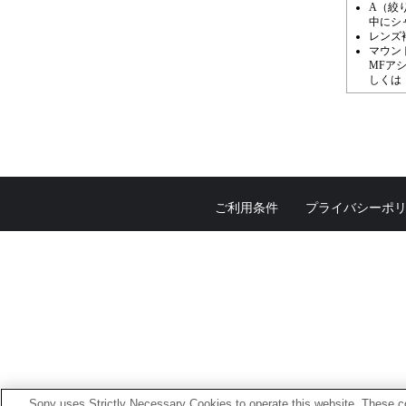
A（絞
中にシ
レンズ
マウン
MFア
しくは
ご利用条件
プライバシーポ
Sony uses Strictly Necessary Cookies to operate this website. These co