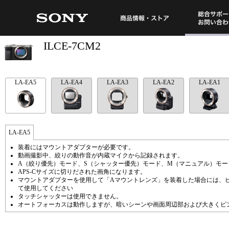
総合サポート・
商品情報・ストア
ILCE-7CM2
LA-EA5
LA-EA4
LA-EA3
LA-EA2
LA-EA1
LA-EA5
装着にはマウントアダプターが必要です。
動画撮影中、絞りの動作音が内蔵マイクから記録されます。
A（絞り優先）モード、S（シャッター優先）モード、M（マニュアル）モ
APS-Cサイズに切りだされた画角になります。
マウントアダプターを使用して「Aマウントレンズ」を装着した場合には、ピ
て使用してください
タッチシャッターは使用できません。
オートフォーカスは動作しますが、暗いシーンや画面周辺部および大きくピ