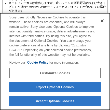
オートフォーカスは動作しますが、暗いシーンや画面周辺部および大きく
ピントが外れた状態からのオートフォーカスではピントが合いにくい場合
があります
Sony uses Strictly Necessary Cookies to operate this
website. These cookies are essential, and will always
remain active. Sony also uses Optional Cookies to improve
site functionality, analyze usage, deliver advertisements and
interact with third parties. By using this site, you agree to
プレスリリース
the placement of Optional Cookies. You can manage your
cookie preferences at any time by clicking
"Customize
ご利用条件
Cookies."
Depending on your selected cookie preferences,
the full functionality of this website may not be available.
環境情報
Review our
Cookie Policy
for more information.
プライバシーポリシー
Customize Cookies
クッキーポリシー
Reject Optional Cookies
Sony Corporation, Sony Marketing Inc.
Accept Optional Cookies