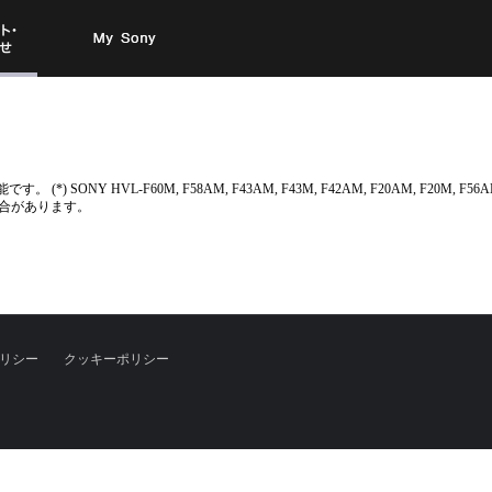
お問い
My Sony
合わせ
L-F60M, F58AM, F43AM, F43M, F42AM, F20AM, F20M, F56AM, F36AM,
合があります。
リシー
クッキーポリシー