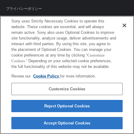
プライバシーポリシー
クッキーポリシー
Sony uses Strictly Necessary Cookies to operate this
website. These cookies are essential, and will always
remain active. Sony also uses Optional Cookies to improve
site functionality, analyze usage, deliver advertisements and
Sony Corporation, Sony Marketing Inc.
interact with third parties. By using this site, you agree to
the placement of Optional Cookies. You can manage your
cookie preferences at any time by clicking
"Customize
Cookies."
Depending on your selected cookie preferences,
the full functionality of this website may not be available.
Review our
Cookie Policy
for more information.
Customize Cookies
Reject Optional Cookies
Accept Optional Cookies