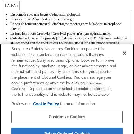
LA-EA5
Disponible avec une bague d'adaptation d'objectif.
Le mode SteadyShot n'est pas pris en charge.
Le son de fonctionnement du diaphragme est enregistré à l'aide du microphone
interne.
La fonction Photo Creativity [Créativité photo] n'est pas opérationnelle.
Outside the A (Aperture priority), S (Shutter priority), and M (Manual) modes, the
shutter speed and the aperture can not be adjusted during the movie recording.
La fonction [Comp. objectif ] (Compensation de l'objectif) n'est pas opérationnelle.
Sony uses Strictly Necessary Cookies to operate this
La fonction " Mise au point automatique à détection de phase " n'est pas
website. These cookies are essential, and will always
opérationnelle.
remain active. Sony also uses Optional Cookies to improve
La fonction de mise au point automatique (AF-S (AF simple)) peut être utilisée. En
site functionality, analyze usage, deliver advertisements and
cas d'installation d'un objectif à monture A, la mise au point automatique s'avère plus
interact with third parties. By using this site, you agree to
lente qu'avec un objectif à monture E. Comptez entre 2 et 7 secondes pour effectuer
cette opération (sur base de l'étalon de mesure appliqué par Sony). La durée peut
the placement of Optional Cookies. You can manage your
varier en fonction du sujet photographié et de la luminosité de l'environnement de
cookie preferences at any time by clicking
"Customize
prise de vue. Lorsque vous enregistrez des films en mode de mise au point
Cookies."
Depending on your selected cookie preferences,
automatique (AF), il se peut que le bruit de fonctionnement de l'objectif soit
the full functionality of this website may not be available.
enregistré.
Si vous fixez l'objectif à monture A à l'aide de l'adaptateur, la fonction d'aide à la mise
Review our
Cookie Policy
for more information.
au point manuelle ne fonctionne pas automatiquement lorsque vous tournez la bague
de mise au point. Vous pouvez agrandir l'image en sélectionnant la fonction [Loupe
mise pt] ou [Aide MF] sur n'importe quelle touche de "Réglag. touche perso".
Customize Cookies
Reject Optional Cookies