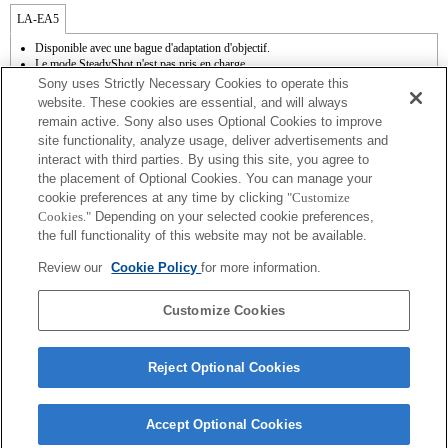
LA-EA5
Disponible avec une bague d'adaptation d'objectif.
Le mode SteadyShot n'est pas pris en charge.
La fonction Photo Creativity [Créativité photo] n'est pas opérationnelle.
Sony uses Strictly Necessary Cookies to operate this
L'ouverture est fixe pendant l'enregistrement vidéo. L'ouverture peut être sélectionnée
website. These cookies are essential, and will always
avant l'enregistrement de films en mode A (priorité au diaphragme).
remain active. Sony also uses Optional Cookies to improve
La fonction de mise au point automatique (AF-S (AF simple)) peut être utilisée. En
site functionality, analyze usage, deliver advertisements and
cas d'installation d'un objectif à monture A, la mise au point automatique s'avère plus
interact with third parties. By using this site, you agree to
lente qu'avec un objectif à monture E. Comptez entre 2 et 7 secondes pour effectuer
cette opération (sur base de l'étalon de mesure appliqué par Sony). La durée peut
the placement of Optional Cookies. You can manage your
varier en fonction du sujet photographié et de la luminosité de l'environnement de
cookie preferences at any time by clicking
"Customize
prise de vue. Lorsque vous enregistrez des films en mode de mise au point
Cookies."
Depending on your selected cookie preferences,
automatique (AF), il se peut que le bruit de fonctionnement de l'objectif soit
the full functionality of this website may not be available.
enregistré.
Si vous fixez l'objectif à monture A à l'aide de l'adaptateur, la fonction d'aide à la mise
Review our
Cookie Policy
for more information.
au point manuelle ne fonctionne pas automatiquement lorsque vous tournez la bague
de mise au point. Vous pouvez agrandir l'image en sélectionnant la fonction [Loupe
mise pt] ou [Aide MF] sur n'importe quelle touche de "Réglag. touche perso".
Customize Cookies
Reject Optional Cookies
Accept Optional Cookies
Terms of Use
Contact Us
Copyright 2026 Sony Corporation