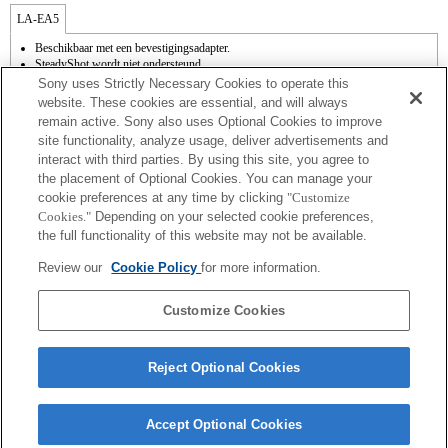
LA-EA5
Beschikbaar met een bevestigingsadapter.
SteadyShot wordt niet ondersteund.
De interne microfoon registreert het geluid van het diafragma.
Sony uses Strictly Necessary Cookies to operate this
Photo Creativity werkt niet.
website. These cookies are essential, and will always
Outside the A (Aperture priority), S (Shutter priority), and M (Manual) modes, the
remain active. Sony also uses Optional Cookies to improve
shutter speed and the aperture can not be adjusted during the movie recording.
site functionality, analyze usage, deliver advertisements and
[Lens Comp] (lenscompensatie) werkt niet.
interact with third parties. By using this site, you agree to
De functie autofocus (AF-S (enkelvoudige autofocus) kan worden gebruikt. Met een
A-type lens zal de autofocus trager zijn dan met een E-type lens. Ze duurt ongeveer 2
the placement of Optional Cookies. You can manage your
tot 7 seconden (gebaseerd op de meetstandaard van Sony). De snelheid is afhankelijk
cookie preferences at any time by clicking
"Customize
van de onderwerpen of van de helderheid van de omgeving). Als u films met
Cookies."
Depending on your selected cookie preferences,
autofocus opneemt, wordt mogelijk het gebruiksgeluid van de lens opgenomen.
the full functionality of this website may not be available.
Als u de [A-type lens] met de bevestigingsadapter installeert, werkt de functie MF
Assist niet automatisch wanneer u aan de focusring draait. U kunt het beeld
Review our
Cookie Policy
for more information.
vergroten door de functie [Focus Magnifier] (Focusvergroter) of de functie [MF
Assist] te selecteren voor om het even welke toets in de "Custom Key Settings"
(Aangepaste toetsinstellingen).
Customize Cookies
Reject Optional Cookies
Accept Optional Cookies
Terms of Use
Contact Us
Copyright 2026 Sony Corporation