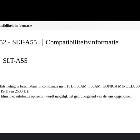
biliteitsinformatie
2 - SLT-A55 ｜Compatibiliteitsinformatie
SLT-A55
flitsmeting is beschikbaar in combinatie met HVL-F56AM, F36AM, KONICA MINOLTA 5
HS(D) en 2500(D).
 films met autofocus opneemt, wordt mogelijk het gebruiksgeluid van de lens opgenomen.