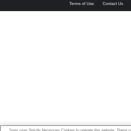
Terms of Use
Contact Us
Sony uses Strictly Necessary Cookies to operate this website. These co