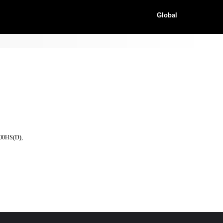
Global
600HS(D),