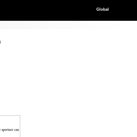
Global
à
e aperture can