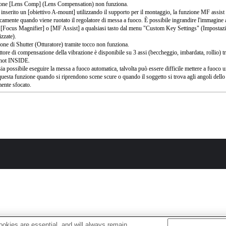
ione [Lens Comp] (Lens Compensation) non funziona.
 inserito un [obiettivo A-mount] utilizzando il supporto per il montaggio, la funzione MF assist 
camente quando viene ruotato il regolatore di messa a fuoco. È possibile ingrandire l'immagine
 [Focus Magnifier] o [MF Assist] a qualsiasi tasto dal menu "Custom Key Settings" (Impostazio
izzate).
ione di Shutter (Otturatore) tramite tocco non funziona.
uttore di compensazione della vibrazione è disponibile su 3 assi (beccheggio, imbardata, rollio) t
hot INSIDE.
ia possibile eseguire la messa a fuoco automatica, talvolta può essere difficile mettere a fuoco 
uesta funzione quando si riprendono scene scure o quando il soggetto si trova agli angoli dell
ente sfocato.
okies are essential, and will always remain