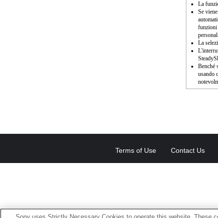
La funz
Se viene
automati
funzioni
personal
La selez
L'interr
SteadyS
Benché s
usando q
notevolm
Terms of Use
Contact Us
Sony uses Strictly Necessary Cookies to operate this website. These co