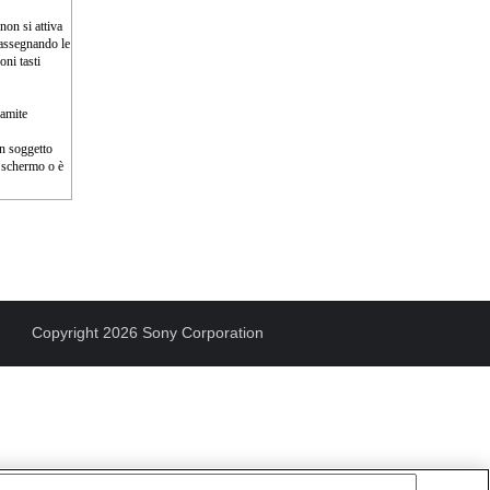
non si attiva
 assegnando le
ni tasti
ramite
un soggetto
o schermo o è
Copyright 2026 Sony Corporation