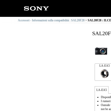
Accessori - Informazioni sulla compatibilità : SAL20F28
SAL20F28 : ILCE-6
SAL20F2
LA-EA5
LA-EA5
Disponib
I rumori
Outside 
not be a