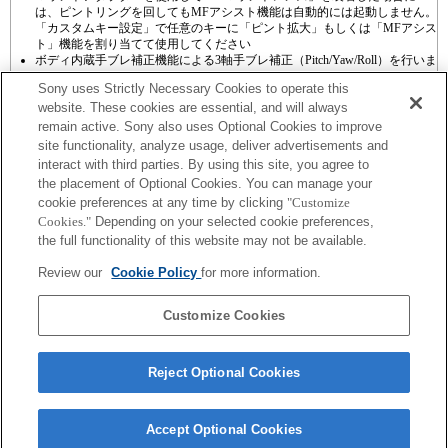
は、ピントリングを回してもMFアシスト機能は自動的には起動しません。
「カスタムキー設定」で任意のキーに「ピント拡大」もしくは「MFアシス
ト」機能を割り当てて使用してください
ボディ内蔵手ブレ補正機能による3軸手ブレ補正（Pitch/Yaw/Roll）を行いま
す。
Sony uses Strictly Necessary Cookies to operate this
website. These cookies are essential, and will always
remain active. Sony also uses Optional Cookies to improve
site functionality, analyze usage, deliver advertisements and
interact with third parties. By using this site, you agree to
the placement of Optional Cookies. You can manage your
プレスリリース
cookie preferences at any time by clicking
"Customize
Cookies."
Depending on your selected cookie preferences,
ご利用条件
the full functionality of this website may not be available.
環境情報
Review our
Cookie Policy
for more information.
プライバシーポリシー
Customize Cookies
クッキーポリシー
Reject Optional Cookies
Sony Corporation, Sony Marketing Inc.
Accept Optional Cookies