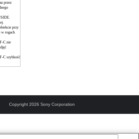
az przez
olnego
INSIDE.
ej.
obiekcie przy
ię w rogach
F-C nie
zdjęć
AF-C szybkość
Copyright 2026 Sony Corporation