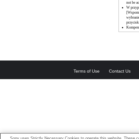
not be a
W przyp
[Wspomag
wybrani
przycisk
Kompensa
Terms of Use
Contact Us
Sony uses Strictly Necessary Cookies to operate this website. These co