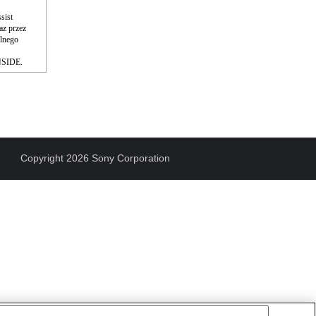
sist
az przez
olnego
INSIDE.
Copyright 2026 Sony Corporation