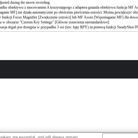
djusted during the movie recording.
adku obiektywu z mocowaniem A korzystającego z adaptera gniazda obiektywu funkcja MF As
anie MF] nie działa automatycznie po obróceniu pierścienia ostrości. Można powiększyć obr
e funkcji Focus Magnifier [Zwiększenie ostrości] lub MF Assist [Wspomaganie MF] dla dow
u w obszarze "Custom Key Settings" [Główne ustawienia niestandardowe].
cja drgań jest dostępna w przypadku 3 osi (tzw. kąty RPY) za pomocą funkcji SteadyShot 
okies are essential, and will always remain