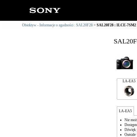
Obiektyw - Informacje o zgodności : SAL20F28
SAL20F28 : ILCE-7SM2 I
SAL20F2
LA-EA5
LA-EA5
Nie możn
Dostępne
Dźwięk 
Outside 