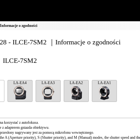
nformacje o zgodności
8 - ILCE-7SM2 ｜Informacje o zgodności
ILCE-7SM2
LA-EA4
LA-EA3
LA-EA2
LA-EA1
a korzystać z autofokusa.
 z adapterem gniazda obiektywu.
przesłony nagrywany jest za pomocą mikrofonu wewnętrznego.
the A (Aperture priority), S (Shutter priority), and M (Manual) modes, the shutter speed and th