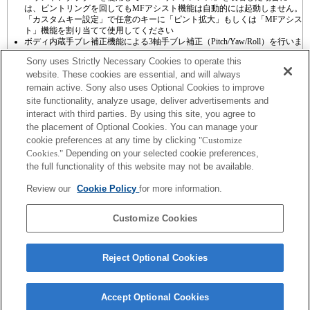
は、ピントリングを回してもMFアシスト機能は自動的には起動しません。
「カスタムキー設定」で任意のキーに「ピント拡大」もしくは「MFアシス
ト」機能を割り当てて使用してください
ボディ内蔵手ブレ補正機能による3軸手ブレ補正（Pitch/Yaw/Roll）を行いま
す。
Sony uses Strictly Necessary Cookies to operate this
website. These cookies are essential, and will always
remain active. Sony also uses Optional Cookies to improve
site functionality, analyze usage, deliver advertisements and
interact with third parties. By using this site, you agree to
the placement of Optional Cookies. You can manage your
プレスリリース
cookie preferences at any time by clicking
"Customize
Cookies."
Depending on your selected cookie preferences,
ご利用条件
the full functionality of this website may not be available.
環境情報
Review our
Cookie Policy
for more information.
プライバシーポリシー
Customize Cookies
クッキーポリシー
Reject Optional Cookies
Sony Corporation, Sony Marketing Inc.
Accept Optional Cookies