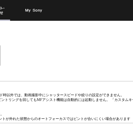
お問い
My Sony
合わせ
ード時以外では、動画撮影中にシャッタースピードや絞りの設定ができません。
ントリングを回してもMFアシスト機能は自動的には起動しません。 「カスタムキ
す。
ントが外れた状態からのオートフォーカスではピントが合いにくい場合があります