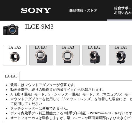
総合サポート・
商品情報・ストア
ILCE-9M3
LA-EA5
LA-EA4
LA-EA3
LA-EA2
LA-EA1
LA-EA5
装着にはマウントアダプターが必要です。
動画撮影中、絞りの動作音が内蔵マイクから記録されます。
A（絞り優先）モード、S（シャッター優先）モード、M（マニュアル）モ
マウントアダプターを使用して「Aマウントレンズ」を装着した場合には、ピ
て使用してください
タッチシャッターは使用できません。
ボディ内蔵手ブレ補正機能による3軸手ブレ補正（Pitch/Yaw/Roll）を行いま
オートフォーカスは動作しますが、暗いシーンや画面周辺部および大きくピ