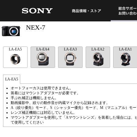
総合サポート・
商品情報・ストア
NEX-7
LA-EA5
LA-EA4
LA-EA3
LA-EA2
LA-EA1
LA-EA5
オートフォーカスは使用できません。
装着にはマウントアダプターが必要です。
手ぶれ補正は機能しません。
動画撮影中、絞りの動作音が内蔵マイクから記録されます。
A（絞り優先）モード、S（シャッター優先）モード、M（マニュアル）モ
レンズ補正機能には対応していません。
マウントアダプターを使用して「Aマウントレンズ」を装着した場合には、ピ
て使用してください