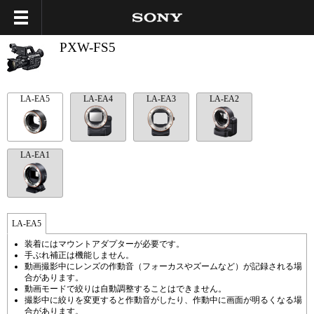
PXW-FS5
LA-EA5
LA-EA4
LA-EA3
LA-EA2
LA-EA1
LA-EA5
装着にはマウントアダプターが必要です。
手ぶれ補正は機能しません。
動画撮影中にレンズの作動音（フォーカスやズームなど）が記録される場
合があります。
動画モードで絞りは自動調整することはできません。
撮影中に絞りを変更すると作動音がしたり、作動中に画面が明るくなる場
合があります。