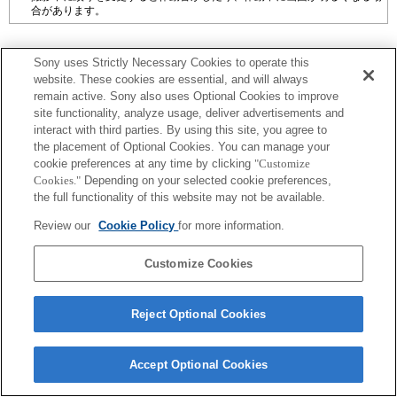
合があります。
Sony uses Strictly Necessary Cookies to operate this
website. These cookies are essential, and will always
remain active. Sony also uses Optional Cookies to improve
プレスリリース
site functionality, analyze usage, deliver advertisements and
interact with third parties. By using this site, you agree to
ご利用条件
the placement of Optional Cookies. You can manage your
cookie preferences at any time by clicking
"Customize
環境情報
Cookies."
Depending on your selected cookie preferences,
the full functionality of this website may not be available.
プライバシーポリシー
Review our
Cookie Policy
for more information.
クッキーポリシー
Customize Cookies
Sony Corporation, Sony Marketing Inc.
Reject Optional Cookies
Accept Optional Cookies