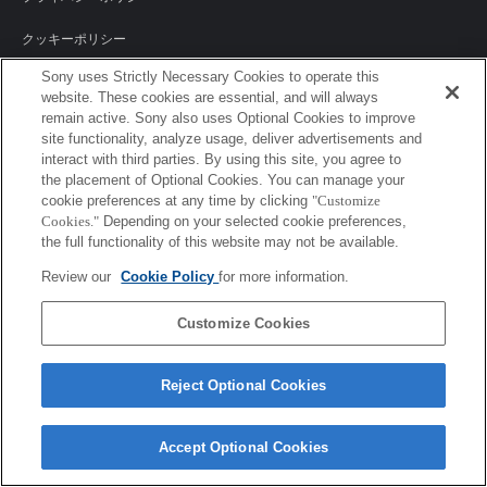
クッキーポリシー
Sony uses Strictly Necessary Cookies to operate this
website. These cookies are essential, and will always
remain active. Sony also uses Optional Cookies to improve
Sony Corporation, Sony Marketing Inc.
site functionality, analyze usage, deliver advertisements and
interact with third parties. By using this site, you agree to
the placement of Optional Cookies. You can manage your
cookie preferences at any time by clicking
"Customize
Cookies."
Depending on your selected cookie preferences,
the full functionality of this website may not be available.
Review our
Cookie Policy
for more information.
Customize Cookies
Reject Optional Cookies
Accept Optional Cookies