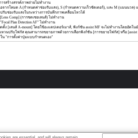
นการสร้างสรรค์ภาพถ่ายไม่ทำงาน
อจากโหมด A (กำหนดค่าช่องรับแสง), S (กำหนดความเร็วชัตเตอร์), และ M (แมนนวล) แล
ปรับช่องรับแสงในระหว่างการบันทึกภาพเคลื่อนไหวได้
น [Lens Comp] (การชดเชยเลนส์) ไม่ทำงาน
 "Focal Plan Detection AF" ไม่ทำงาน
ิดตั้ง [เลนส์ A-mount] โดยใช้อะแดปเตอร์เมาส์, ฟังก์ชัน assist MF จะไม่ทำงานโดยอัตโนมัต
หวนปรับโฟกัส คุณสามารถขยายภาพด้วยการเลือกฟังก์ชัน [การขยายโฟกัส] หรือ [assist 
ๆ ใน "การตั้งค่าปุ่มแบบกำหนดเอง"
okies are essential, and will always remain