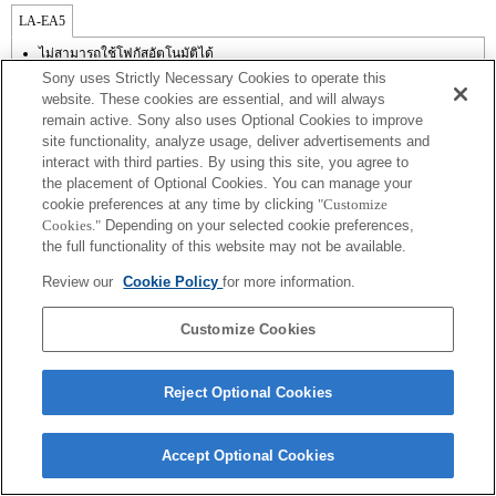
LA-EA5
ไม่สามารถใช้โฟกัสอัตโนมัติได้
มีใช้งานพร้อมอะแดปเตอร์เมาส์
Sony uses Strictly Necessary Cookies to operate this
เสียงการทำงานของไดอะเฟรมจะถูกบันทึกด้วยไมโครโฟนภายใน
website. These cookies are essential, and will always
นอกเหนือจากโหมด A (กำหนดค่าช่องรับแสง), S (กำหนดความเร็วชัตเตอร์),
remain active. Sony also uses Optional Cookies to improve
และ M (แมนนวล) แล้ว คุณไม่สามารถปรับช่องรับแสงในระหว่างการบันทึกภาพ
site functionality, analyze usage, deliver advertisements and
เคลื่อนไหวได้
ฟังก์ชัน [Lens Comp] (การชดเชยเลนส์) ไม่ทำงาน
interact with third parties. By using this site, you agree to
ถ้าคุณติดตั้ง [เลนส์ A-mount] โดยใช้อะแดปเตอร์เมาส์, ฟังก์ชัน assist MF จะไม่
the placement of Optional Cookies. You can manage your
ทำงานโดยอัตโนมัติเมื่อคุณหมุนวงแหวนปรับโฟกัส คุณสามารถขยายภาพด้วย
cookie preferences at any time by clicking
"Customize
การเลือกฟังก์ชัน [การขยายโฟกัส] หรือ [assist MF] ให้กับปุ่มใด ๆ ใน "การตั้งค่า
Cookies."
Depending on your selected cookie preferences,
ปุ่มแบบกำหนดเอง"
the full functionality of this website may not be available.
Review our
Cookie Policy
for more information.
Customize Cookies
Terms of Use
Contact Us
Copyright 2026 Sony Corporation
Reject Optional Cookies
Accept Optional Cookies