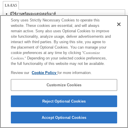
LA-EA5
มีใช้งานพร้อมอะแดปเตอร์เมาส์
นอกเหนือจากโหมด A (กำหนดค่าช่องรับแสง), S (กำหนดความเร็วชัตเตอร์),
Sony uses Strictly Necessary Cookies to operate this
และ M (แมนนวล) แล้ว คุณไม่สามารถปรับช่องรับแสงในระหว่างการบันทึกภาพ
website. These cookies are essential, and will always
เคลื่อนไหวได้
remain active. Sony also uses Optional Cookies to improve
ฟังก์ชัน [Lens Comp] (การชดเชยเลนส์) ไม่ทำงาน
site functionality, analyze usage, deliver advertisements and
ถ้าคุณติดตั้ง [เลนส์ A-mount] โดยใช้อะแดปเตอร์เมาส์, ฟังก์ชัน assist MF จะไม่
ทำงานโดยอัตโนมัติเมื่อคุณหมุนวงแหวนปรับโฟกัส คุณสามารถขยายภาพด้วย
interact with third parties. By using this site, you agree to
การเลือกฟังก์ชัน [การขยายโฟกัส] หรือ [assist MF] ให้กับปุ่มใด ๆ ใน "การตั้งค่า
the placement of Optional Cookies. You can manage your
ปุ่มแบบกำหนดเอง"
cookie preferences at any time by clicking
"Customize
แม้ว่าคุณจะสามารถทำการปรับโฟกัสอัตโนมัติได้ แต่บางครั้งก็อาจโฟกัสที่วัตถุ
Cookies."
Depending on your selected cookie preferences,
โดยใช้ฟังก์ชั่นนี้ได้ยากเมื่อคุณกำลังถ่ายฉากที่มืดหรือเมื่อวัตถุอยู่ที่บริเวณมุม
the full functionality of this website may not be available.
ภาพหรืออยู่นอกโฟกัสอย่างมาก
เมื่อคุณทำการถ่ายภาพต่อเนื่องในโหมด Hi+, Hi หรือ Mid ขณะตั้งโหมดโฟกัส
Review our
Cookie Policy
for more information.
ไปที่ AF-C ความเร็วในการถ่ายภาพต่อเนื่องอาจช้าลง
Customize Cookies
Reject Optional Cookies
Terms of Use
Contact Us
Copyright 2026 Sony Corporation
Accept Optional Cookies