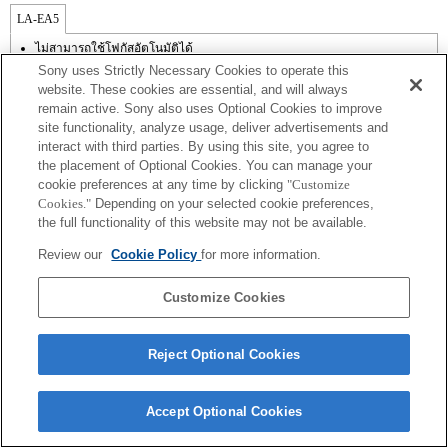
LA-EA5
ไม่สามารถใช้โฟกัสอัตโนมัติได้
มีใช้งานพร้อมอะแดปเตอร์เมาส์
Sony uses Strictly Necessary Cookies to operate this
เสียงการทำงานของไดอะเฟรมจะถูกบันทึกด้วยไมโครโฟนภายใน
website. These cookies are essential, and will always
นอกเหนือจากโหมด A (กำหนดค่าช่องรับแสง), S (กำหนดความเร็วชัตเตอร์),
remain active. Sony also uses Optional Cookies to improve
และ M (แมนนวล) แล้ว คุณไม่สามารถปรับช่องรับแสงในระหว่างการบันทึกภาพ
site functionality, analyze usage, deliver advertisements and
เคลื่อนไหวได้
ฟังก์ชัน [Lens Comp] (การชดเชยเลนส์) ไม่ทำงาน
interact with third parties. By using this site, you agree to
ถ้าคุณติดตั้ง [เลนส์ A-mount] โดยใช้อะแดปเตอร์เมาส์, ฟังก์ชัน assist MF จะไม่
the placement of Optional Cookies. You can manage your
ทำงานโดยอัตโนมัติเมื่อคุณหมุนวงแหวนปรับโฟกัส คุณสามารถขยายภาพด้วย
cookie preferences at any time by clicking
"Customize
การเลือกฟังก์ชัน [การขยายโฟกัส] หรือ [assist MF] ให้กับปุ่มใด ๆ ใน "การตั้งค่า
Cookies."
Depending on your selected cookie preferences,
ปุ่มแบบกำหนดเอง"
the full functionality of this website may not be available.
ในโหมดการถ่ายภาพต่อเนื่องแบบ Hi ความเร็วสูงสุดในการถ่ายภาพต่อเนื่องคือ
15 เฟรมต่อวินาที
Review our
Cookie Policy
for more information.
Customize Cookies
Reject Optional Cookies
Terms of Use
Contact Us
Copyright 2026 Sony Corporation
Accept Optional Cookies