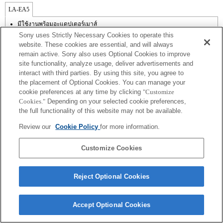
LA-EA5
มีใช้งานพร้อมอะแดปเตอร์เมาส์
เสียงการทำงานของไดอะเฟรมจะถูกบันทึกด้วยไมโครโฟนภายใน
Sony uses Strictly Necessary Cookies to operate this
นอกเหนือจากโหมด A (กำหนดค่าช่องรับแสง), S (กำหนดความเร็วชัตเตอร์),
website. These cookies are essential, and will always
และ M (แมนนวล) แล้ว คุณไม่สามารถปรับช่องรับแสงในระหว่างการบันทึกภาพ
remain active. Sony also uses Optional Cookies to improve
เคลื่อนไหวได้
site functionality, analyze usage, deliver advertisements and
ฟังก์ชัน [Lens Comp] (การชดเชยเลนส์) ไม่ทำงาน
ถ้าคุณติดตั้ง [เลนส์ A-mount] โดยใช้อะแดปเตอร์เมาส์, ฟังก์ชัน assist MF จะไม่
interact with third parties. By using this site, you agree to
ทำงานโดยอัตโนมัติเมื่อคุณหมุนวงแหวนปรับโฟกัส คุณสามารถขยายภาพด้วย
the placement of Optional Cookies. You can manage your
การเลือกฟังก์ชัน [การขยายโฟกัส] หรือ [assist MF] ให้กับปุ่มใด ๆ ใน "การตั้งค่า
cookie preferences at any time by clicking
"Customize
ปุ่มแบบกำหนดเอง"
Cookies."
Depending on your selected cookie preferences,
แม้ว่าคุณจะสามารถทำการปรับโฟกัสอัตโนมัติได้ แต่บางครั้งก็อาจโฟกัสที่วัตถุ
the full functionality of this website may not be available.
โดยใช้ฟังก์ชั่นนี้ได้ยากเมื่อคุณกำลังถ่ายฉากที่มืดหรือเมื่อวัตถุอยู่ที่บริเวณมุม
ภาพหรืออยู่นอกโฟกัสอย่างมาก
Review our
Cookie Policy
for more information.
Customize Cookies
Reject Optional Cookies
Terms of Use
Contact Us
Copyright 2026 Sony Corporation
Accept Optional Cookies