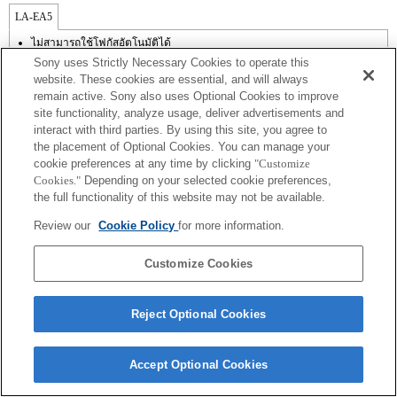
LA-EA5
ไม่สามารถใช้โฟกัสอัตโนมัติได้
มีใช้งานพร้อมอะแดปเตอร์เมาส์
Sony uses Strictly Necessary Cookies to operate this
ไม่รองรับ SteadyShot
website. These cookies are essential, and will always
เสียงการทำงานของไดอะเฟรมจะถูกบันทึกด้วยไมโครโฟนภายใน
remain active. Sony also uses Optional Cookies to improve
site functionality, analyze usage, deliver advertisements and
interact with third parties. By using this site, you agree to
the placement of Optional Cookies. You can manage your
cookie preferences at any time by clicking
"Customize
Cookies."
Depending on your selected cookie preferences,
the full functionality of this website may not be available.
Terms of Use
Contact Us
Review our
Cookie Policy
for more information.
Copyright 2026 Sony Corporation
Customize Cookies
Reject Optional Cookies
Accept Optional Cookies