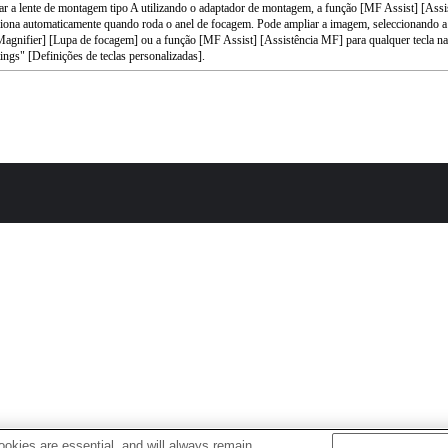
ar a lente de montagem tipo A utilizando o adaptador de montagem, a função [MF Assist] [Ass
iona automaticamente quando roda o anel de focagem. Pode ampliar a imagem, seleccionando a
agnifier] [Lupa de focagem] ou a função [MF Assist] [Assistência MF] para qualquer tecla 
ings" [Definições de teclas personalizadas].
okies are essential, and will always remain