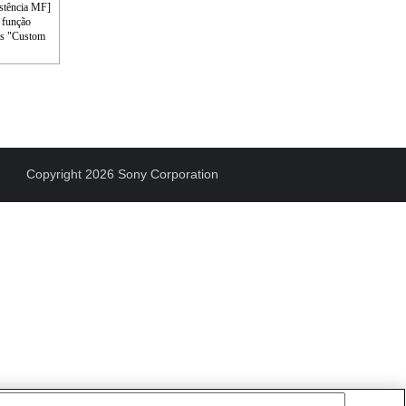
istência MF]
 função
nas "Custom
Copyright 2026 Sony Corporation