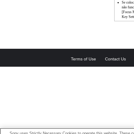
Se coloc
não func
[Focus M
Key Sett
Terms of Use
Contact Us
Sony uses Strictly Necessary Cookies to operate this website. These co