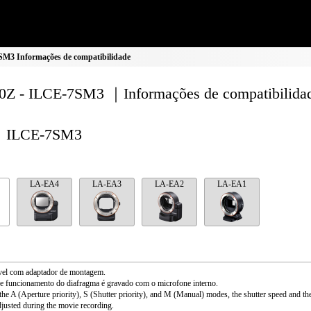
M3 Informações de compatibilidade
Z - ILCE-7SM3 ｜Informações de compatibilida
ILCE-7SM3
LA-EA4
LA-EA3
LA-EA2
LA-EA1
vel com adaptador de montagem.
 funcionamento do diafragma é gravado com o microfone interno.
the A (Aperture priority), S (Shutter priority), and M (Manual) modes, the shutter speed and th
djusted during the movie recording.