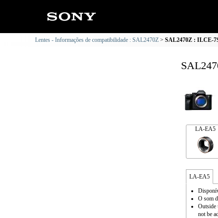
Lentes - Informações de compatibilidade : SAL2470Z
SAL2470Z : ILCE-7S
SAL2470
LA-EA5
LA-EA5
Disponí
O som de
Outside 
not be a