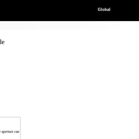
Global
de
e aperture can