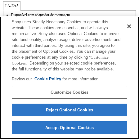
LA-EA5
Disponível com adaptador de montagem.
O som de funcionamento do diafragma é gravado com o microfone interno.
Sony uses Strictly Necessary Cookies to operate this
Outside the A (Aperture priority), S (Shutter priority), and M (Manual) modes, the
website. These cookies are essential, and will always
shutter speed and the aperture can not be adjusted during the movie recording.
remain active. Sony also uses Optional Cookies to improve
Se colocar a lente de montagem tipo A utilizando o adaptador de montagem, a função
site functionality, analyze usage, deliver advertisements and
[MF Assist] [Assistência MF] não funciona automaticamente quando roda o anel de
focagem. Pode ampliar a imagem, seleccionando a função [Focus Magnifier] [Lupa
interact with third parties. By using this site, you agree to
de focagem] ou a função [MF Assist] [Assistência MF] para qualquer tecla nas
the placement of Optional Cookies. You can manage your
"Custom Key Settings" [Definições de teclas personalizadas].
cookie preferences at any time by clicking
"Customize
Cookies."
Depending on your selected cookie preferences,
the full functionality of this website may not be available.
Review our
Cookie Policy
for more information.
Customize Cookies
Terms of Use
Contact Us
Copyright 2026 Sony Corporation
Reject Optional Cookies
Accept Optional Cookies