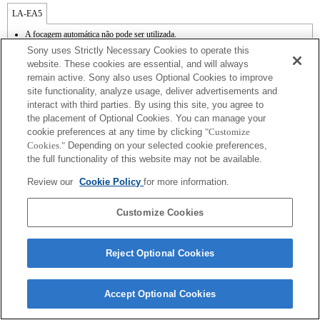
LA-EA5
A focagem automática não pode ser utilizada.
Disponível com adaptador de montagem.
Sony uses Strictly Necessary Cookies to operate this
A função SteadyShot não é suportada.
website. These cookies are essential, and will always
O ruído de funcionamento da lente, como durante o zoom e a focagem, pode ser
remain active. Sony also uses Optional Cookies to improve
captado durante a gravação de vídeo.
site functionality, analyze usage, deliver advertisements and
O ajuste automático da íris não está disponível no modo de vídeo.
A alteração da íris durante a gravação pode criar ruído de funcionamento ou tornar o
interact with third parties. By using this site, you agree to
ecrã mais luminoso durante o funcionamento.
the placement of Optional Cookies. You can manage your
cookie preferences at any time by clicking
"Customize
Cookies."
Depending on your selected cookie preferences,
the full functionality of this website may not be available.
Review our
Cookie Policy
for more information.
Terms of Use
Contact Us
Copyright 2026 Sony Corporation
Customize Cookies
Reject Optional Cookies
Accept Optional Cookies