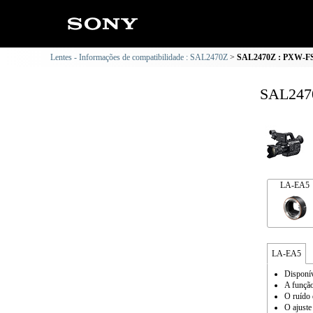
Lentes - Informações de compatibilidade : SAL2470Z
SAL2470Z : PXW-FS5
SAL2470
LA-EA5
LA-EA5
Disponí
A função
O ruído 
O ajuste