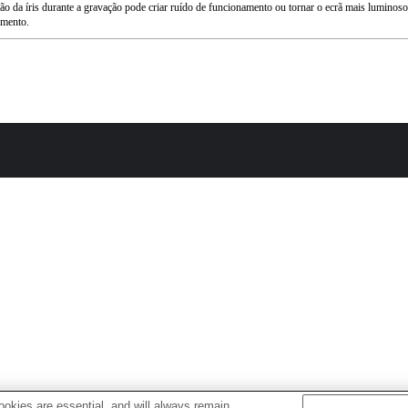
ção da íris durante a gravação pode criar ruído de funcionamento ou tornar o ecrã mais luminoso
amento.
okies are essential, and will always remain