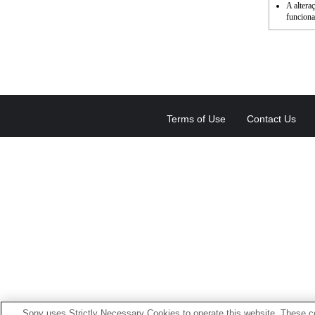
A altera
funcion
Terms of Use
Contact Us
Sony uses Strictly Necessary Cookies to operate this website. These co