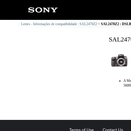
Lentes - Informações de compatibilidade : SAL2470Z2
SAL2470Z2 : DSLR-
SAL2470
A Me
5600
Terms of Use
Contact Us