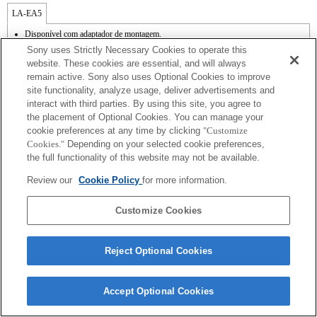
LA-EA5
Disponível com adaptador de montagem.
O som de funcionamento do diafragma é gravado com o microfone interno.
Sony uses Strictly Necessary Cookies to operate this
Outside the A (Aperture priority), S (Shutter priority), and M (Manual) modes, the
website. These cookies are essential, and will always
shutter speed and the aperture can not be adjusted during the movie recording.
remain active. Sony also uses Optional Cookies to improve
Se colocar a lente de montagem tipo A utilizando o adaptador de montagem, a função
site functionality, analyze usage, deliver advertisements and
[MF Assist] [Assistência MF] não funciona automaticamente quando roda o anel de
focagem. Pode ampliar a imagem, seleccionando a função [Focus Magnifier] [Lupa
interact with third parties. By using this site, you agree to
de focagem] ou a função [MF Assist] [Assistência MF] para qualquer tecla nas
the placement of Optional Cookies. You can manage your
"Custom Key Settings" [Definições de teclas personalizadas].
cookie preferences at any time by clicking
"Customize
No modo AF-C, o AF pode monitorizar a gravação contínua até 10 fotogramas por
Cookies."
Depending on your selected cookie preferences,
segundo e, nos modos AF-S, DMF e MF, a velocidade máxima é de 30 fotogramas
the full functionality of this website may not be available.
por segundo.
Review our
Cookie Policy
for more information.
Customize Cookies
Terms of Use
Contact Us
Reject Optional Cookies
Copyright 2026 Sony Corporation
Accept Optional Cookies