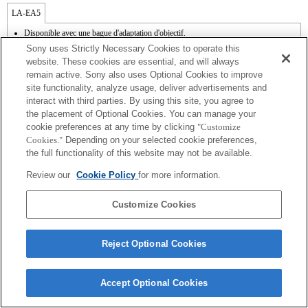
LA-EA5
Disponible avec une bague d'adaptation d'objectif.
Le son de fonctionnement du diaphragme est enregistré à l'aide du microphone
Sony uses Strictly Necessary Cookies to operate this
interne.
website. These cookies are essential, and will always
Outside the A (Aperture priority), S (Shutter priority), and M (Manual) modes, the
remain active. Sony also uses Optional Cookies to improve
shutter speed and the aperture can not be adjusted during the movie recording.
site functionality, analyze usage, deliver advertisements and
La fonction [Comp. objectif ] (Compensation de l'objectif) n'est pas opérationnelle.
Si vous fixez l'objectif à monture A à l'aide de l'adaptateur, la fonction d'aide à la mise
interact with third parties. By using this site, you agree to
au point manuelle ne fonctionne pas automatiquement lorsque vous tournez la bague
the placement of Optional Cookies. You can manage your
de mise au point. Vous pouvez agrandir l'image en sélectionnant la fonction [Loupe
cookie preferences at any time by clicking
"Customize
mise pt] ou [Aide MF] sur n'importe quelle touche de "Réglag. touche perso".
Cookies."
Depending on your selected cookie preferences,
L'obturateur tactile ne fonctionne pas.
the full functionality of this website may not be available.
Review our
Cookie Policy
for more information.
Customize Cookies
Terms of Use
Contact Us
Copyright 2026 Sony Corporation
Reject Optional Cookies
Accept Optional Cookies