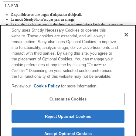
LA-EA5
Disponible avec une bague d'adaptation d'objectif.
Le mode SteadyShot n'est pas pris en charge.
Le son de fonctionnement du diaphragme est enregistré à l'aide du microphone
interne.
Sony uses Strictly Necessary Cookies to operate this
Outside the A (Aperture priority), S (Shutter priority), and M (Manual) modes, the
website. These cookies are essential, and will always
shutter speed and the aperture can not be adjusted during the movie recording.
remain active. Sony also uses Optional Cookies to improve
La fonction de mise au point automatique (AF-S (AF simple)) peut être utilisée. En
site functionality, analyze usage, deliver advertisements and
cas d'installation d'un objectif à monture A, la mise au point automatique s'avère plus
interact with third parties. By using this site, you agree to
lente qu'avec un objectif à monture E. Comptez entre 2 et 7 secondes pour effectuer
cette opération (sur base de l'étalon de mesure appliqué par Sony). La durée peut
the placement of Optional Cookies. You can manage your
varier en fonction du sujet photographié et de la luminosité de l'environnement de
cookie preferences at any time by clicking
"Customize
prise de vue. Lorsque vous enregistrez des films en mode de mise au point
Cookies."
Depending on your selected cookie preferences,
automatique (AF), il se peut que le bruit de fonctionnement de l'objectif soit
the full functionality of this website may not be available.
enregistré.
Si vous fixez l'objectif à monture A à l'aide de l'adaptateur, la fonction d'aide à la mise
Review our
Cookie Policy
for more information.
au point manuelle ne fonctionne pas automatiquement lorsque vous tournez la bague
de mise au point. Vous pouvez agrandir l'image en sélectionnant la fonction [Loupe
mise pt] ou [Aide MF] sur n'importe quelle touche de "Réglag. touche perso".
Customize Cookies
Reject Optional Cookies
Accept Optional Cookies
Terms of Use
Contact Us