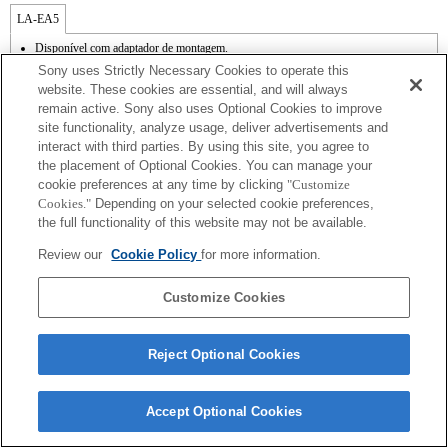
LA-EA5
Disponível com adaptador de montagem.
O som de funcionamento do diafragma é gravado com o microfone interno.
Sony uses Strictly Necessary Cookies to operate this
Outside the A (Aperture priority), S (Shutter priority), and M (Manual) modes, the
website. These cookies are essential, and will always
shutter speed and the aperture can not be adjusted during the movie recording.
remain active. Sony also uses Optional Cookies to improve
Se colocar a lente de montagem tipo A utilizando o adaptador de montagem, a função
site functionality, analyze usage, deliver advertisements and
[MF Assist] [Assistência MF] não funciona automaticamente quando roda o anel de
focagem. Pode ampliar a imagem, seleccionando a função [Focus Magnifier] [Lupa
interact with third parties. By using this site, you agree to
de focagem] ou a função [MF Assist] [Assistência MF] para qualquer tecla nas
the placement of Optional Cookies. You can manage your
"Custom Key Settings" [Definições de teclas personalizadas].
cookie preferences at any time by clicking
"Customize
Cookies."
Depending on your selected cookie preferences,
the full functionality of this website may not be available.
Review our
Cookie Policy
for more information.
Customize Cookies
Terms of Use
Contact Us
Copyright 2026 Sony Corporation
Reject Optional Cookies
Accept Optional Cookies