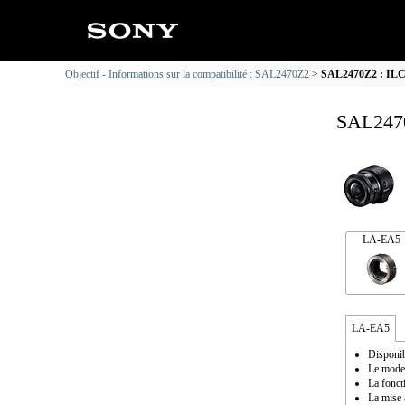
Objectif - Informations sur la compatibilité : SAL2470Z2
SAL2470Z2 : ILCE
SAL2470
LA-EA5
LA-EA5
Disponib
Le mode 
La fonct
La mise 