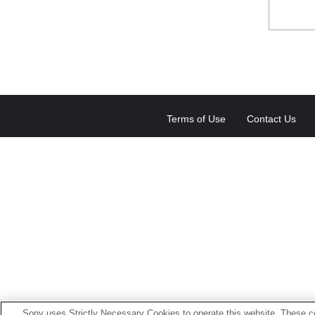
Terms of Use
Contact Us
Sony uses Strictly Necessary Cookies to operate this website. These co