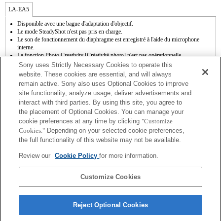
LA-EA5
Disponible avec une bague d'adaptation d'objectif.
Le mode SteadyShot n'est pas pris en charge.
Le son de fonctionnement du diaphragme est enregistré à l'aide du microphone
interne.
La fonction Photo Creativity [Créativité photo] n'est pas opérationnelle.
Outside the A (Aperture priority), S (Shutter priority), and M (Manual) modes, the
Sony uses Strictly Necessary Cookies to operate this
shutter speed and the aperture can not be adjusted during the movie recording.
website. These cookies are essential, and will always
La fonction [Comp. objectif ] (Compensation de l'objectif) n'est pas opérationnelle.
remain active. Sony also uses Optional Cookies to improve
La fonction de mise au point automatique (AF-S (AF simple)) peut être utilisée. En
site functionality, analyze usage, deliver advertisements and
cas d'installation d'un objectif à monture A, la mise au point automatique s'avère plus
interact with third parties. By using this site, you agree to
lente qu'avec un objectif à monture E. Comptez entre 2 et 7 secondes pour effectuer
cette opération (sur base de l'étalon de mesure appliqué par Sony). La durée peut
the placement of Optional Cookies. You can manage your
varier en fonction du sujet photographié et de la luminosité de l'environnement de
cookie preferences at any time by clicking
"Customize
prise de vue. Lorsque vous enregistrez des films en mode de mise au point
Cookies."
Depending on your selected cookie preferences,
automatique (AF), il se peut que le bruit de fonctionnement de l'objectif soit
the full functionality of this website may not be available.
enregistré.
Si vous fixez l'objectif à monture A à l'aide de l'adaptateur, la fonction d'aide à la mise
Review our
Cookie Policy
for more information.
au point manuelle ne fonctionne pas automatiquement lorsque vous tournez la bague
de mise au point. Vous pouvez agrandir l'image en sélectionnant la fonction [Loupe
mise pt] ou [Aide MF] sur n'importe quelle touche de "Réglag. touche perso".
Customize Cookies
Reject Optional Cookies