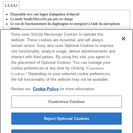
LA-EA5
Disponible avec une bague d'adaptation d'objectif.
Le mode SteadyShot n'est pas pris en charge.
Le son de fonctionnement du diaphragme est enregistré à l'aide du microphone
interne.
Outside the A (Aperture priority), S (Shutter priority), and M (Manual) modes, the
Sony uses Strictly Necessary Cookies to operate this
shutter speed and the aperture can not be adjusted during the movie recording.
website. These cookies are essential, and will always
La fonction [Comp. objectif ] (Compensation de l'objectif) n'est pas opérationnelle.
remain active. Sony also uses Optional Cookies to improve
La fonction de mise au point automatique (AF-S (AF simple)) peut être utilisée. En
site functionality, analyze usage, deliver advertisements and
cas d'installation d'un objectif à monture A, la mise au point automatique s'avère plus
interact with third parties. By using this site, you agree to
lente qu'avec un objectif à monture E. Comptez entre 2 et 7 secondes pour effectuer
cette opération (sur base de l'étalon de mesure appliqué par Sony). La durée peut
the placement of Optional Cookies. You can manage your
varier en fonction du sujet photographié et de la luminosité de l'environnement de
cookie preferences at any time by clicking
"Customize
prise de vue. Lorsque vous enregistrez des films en mode de mise au point
Cookies."
Depending on your selected cookie preferences,
automatique (AF), il se peut que le bruit de fonctionnement de l'objectif soit
the full functionality of this website may not be available.
enregistré.
Si vous fixez l'objectif à monture A à l'aide de l'adaptateur, la fonction d'aide à la mise
Review our
Cookie Policy
for more information.
au point manuelle ne fonctionne pas automatiquement lorsque vous tournez la bague
de mise au point. Vous pouvez agrandir l'image en sélectionnant la fonction [Loupe
mise pt] ou [Aide MF] sur n'importe quelle touche de "Réglag. touche perso".
Customize Cookies
Reject Optional Cookies