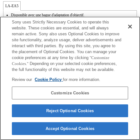
LA-EA5
Disponible avec une bague d'adaptation d'objectif.
Le mode SteadyShot n'est pas pris en charge.
Sony uses Strictly Necessary Cookies to operate this
La zone de mise au point ne peut pas être sélectionnée de manière arbitraire.
website. These cookies are essential, and will always
La fonction de mise au point automatique [AF-S (AF simple)] peut être utilisée.
remain active. Sony also uses Optional Cookies to improve
(orig. : La fonction de mise au point automatique [AF-S (AF simple)] peut être
site functionality, analyze usage, deliver advertisements and
utilisée.* En cas d'installation d'un objectif à monture A, la mise au point automatique
s'avère plus lente qu'avec un objectif à monture E. Comptez entre 2 et 7 secondes
interact with third parties. By using this site, you agree to
pour effectuer cette opération (sur base de l'étalon de mesure appliqué par Sony). La
the placement of Optional Cookies. You can manage your
durée peut varier en fonction du sujet photographié et de la luminosité de
cookie preferences at any time by clicking
"Customize
l'environnement de prise de vue.* La mise au point automatique ne fonctionne pas
Cookies."
Depending on your selected cookie preferences,
lors de l'enregistrement de films.
the full functionality of this website may not be available.
Les bruits émis par l'objectif, notamment lorsqu'il effectue un zoom ou une mise au
point, sont susceptibles d'être enregistrés lors d'un enregistrement vidéo.
Review our
Cookie Policy
for more information.
Modifier le diaphragme pendant l'enregistrement peut générer du bruit ou rendre
l'écran plus lumineux pendant l'utilisation.
Customize Cookies
Reject Optional Cookies
Terms of Use
Contact Us
Copyright 2026 Sony Corporation
Accept Optional Cookies