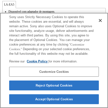
LA-EA5
Disponível com adaptador de montagem.
A função SteadyShot não é suportada.
Sony uses Strictly Necessary Cookies to operate this
A abertura é fixa durante a gravação de filmes no modo P ou S.
website. These cookies are essential, and will always
O som de funcionamento do diafragma é gravado com o microfone interno.
remain active. Sony also uses Optional Cookies to improve
A área de focagem não pode ser seleccionada arbitrariamente no modo de gravação
site functionality, analyze usage, deliver advertisements and
de filmes.
Funções de focagem automática (AF-S [AF único]) com a actualização do firmware
interact with third parties. By using this site, you agree to
da câmara para a Ver.02 ou posterior. Com uma lente de montagem tipo A colocada, a
the placement of Optional Cookies. You can manage your
velocidade de focagem automática é mais lenta do que com uma lente de montagem
cookie preferences at any time by clicking
"Customize
tipo E. (Demora cerca de 2 a 7 segundos [com base no padrão de medição da Sony].
Cookies."
Depending on your selected cookie preferences,
Este valor pode variar consoante os motivos ou a luz ambiente dos locais que estiver
the full functionality of this website may not be available.
a fotografar/filmar.) Quando grava filmes com a focagem automática, o ruído do
funcionamento da lente pode ficar registado.
Review our
Cookie Policy
for more information.
Customize Cookies
Reject Optional Cookies
Terms of Use
Contact Us
Copyright 2026 Sony Corporation
Accept Optional Cookies