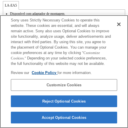
LA-EA5
Disponível com adaptador de montagem.
A função SteadyShot não é suportada.
Sony uses Strictly Necessary Cookies to operate this
O ruído de funcionamento da lente, como durante o zoom e a focagem, pode ser
website. These cookies are essential, and will always
captado durante a gravação de vídeo.
remain active. Sony also uses Optional Cookies to improve
O ajuste automático da íris não está disponível no modo de vídeo.
site functionality, analyze usage, deliver advertisements and
A alteração da íris durante a gravação pode criar ruído de funcionamento ou tornar o
ecrã mais luminoso durante o funcionamento.
interact with third parties. By using this site, you agree to
the placement of Optional Cookies. You can manage your
cookie preferences at any time by clicking
"Customize
Cookies."
Depending on your selected cookie preferences,
the full functionality of this website may not be available.
Review our
Cookie Policy
for more information.
Terms of Use
Contact Us
Copyright 2026 Sony Corporation
Customize Cookies
Reject Optional Cookies
Accept Optional Cookies