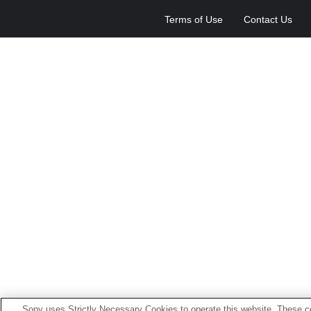
Terms of Use
Contact Us
Sony uses Strictly Necessary Cookies to operate this website. These co