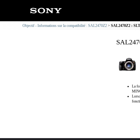
Objectif - Informations sur la compatibilité : SAL2470Z2
SAL2470Z2 : SLT-
SAL2470
La f
MINO
Lorsq
fonct