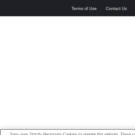
Terms of Use
Contact Us
Sony uses Strictly Necessary Cookies to operate this website. These co