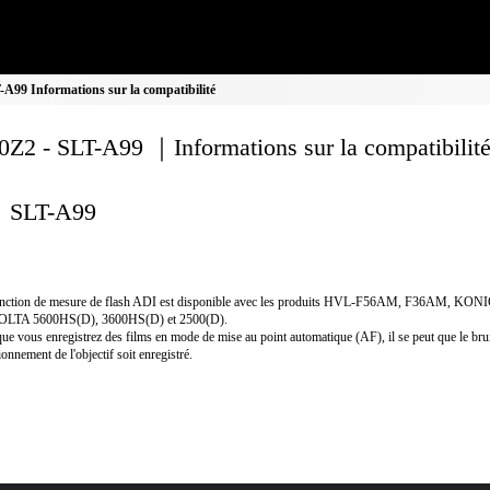
A99 Informations sur la compatibilité
Z2 - SLT-A99 ｜Informations sur la compatibilit
SLT-A99
onction de mesure de flash ADI est disponible avec les produits HVL-F56AM, F36AM, KON
LTA 5600HS(D), 3600HS(D) et 2500(D).
ue vous enregistrez des films en mode de mise au point automatique (AF), il se peut que le bru
ionnement de l'objectif soit enregistré.