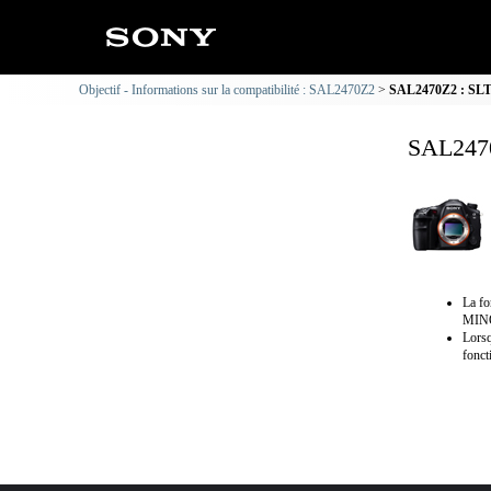
Objectif - Informations sur la compatibilité : SAL2470Z2
SAL2470Z2 : SLT-
SAL2470
La f
MINO
Lorsq
fonct