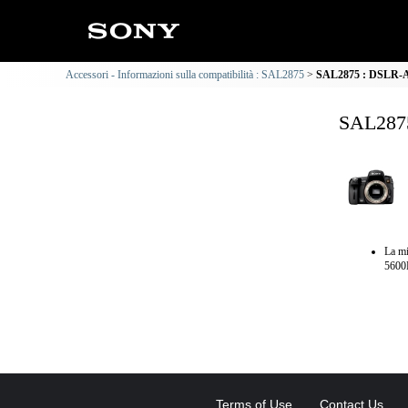
Accessori - Informazioni sulla compatibilità : SAL2875
SAL2875 : DSLR-A45
SAL2875
La m
5600
Terms of Use
Contact Us