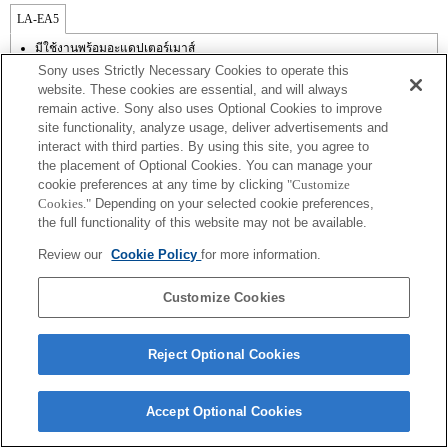
LA-EA5
มีใช้งานพร้อมอะแดปเตอร์เมาส์
ไม่รองรับ SteadyShot
Sony uses Strictly Necessary Cookies to operate this
เสียงการทำงานของไดอะเฟรมจะถูกบันทึกด้วยไมโครโฟนภายใน
website. These cookies are essential, and will always
นอกเหนือจากโหมด A (กำหนดค่าช่องรับแสง), S (กำหนดความเร็วชัตเตอร์),
remain active. Sony also uses Optional Cookies to improve
และ M (แมนนวล) แล้ว คุณไม่สามารถปรับช่องรับแสงในระหว่างการบันทึกภาพ
site functionality, analyze usage, deliver advertisements and
เคลื่อนไหวได้
ฟังก์ชัน [Lens Comp] (การชดเชยเลนส์) ไม่ทำงาน
interact with third parties. By using this site, you agree to
ถ้าคุณติดตั้ง [เลนส์ A-mount] โดยใช้อะแดปเตอร์เมาส์, ฟังก์ชัน assist MF จะไม่
the placement of Optional Cookies. You can manage your
ทำงานโดยอัตโนมัติเมื่อคุณหมุนวงแหวนปรับโฟกัส คุณสามารถขยายภาพด้วย
cookie preferences at any time by clicking
"Customize
การเลือกฟังก์ชัน [การขยายโฟกัส] หรือ [assist MF] ให้กับปุ่มใด ๆ ใน "การตั้งค่า
Cookies."
Depending on your selected cookie preferences,
ปุ่มแบบกำหนดเอง"
the full functionality of this website may not be available.
ชัตเตอร์แบบสัมผัสไม่ทำงาน
Review our
Cookie Policy
for more information.
Customize Cookies
Terms of Use
Contact Us
Reject Optional Cookies
Copyright 2026 Sony Corporation
Accept Optional Cookies